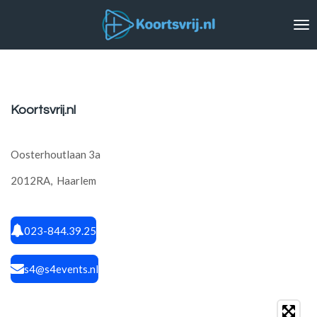
Ga
direct
naar
de
hoofdinhoud
Koortsvrij.nl
Oosterhoutlaan 3a
2012RA, Haarlem
023-844.39.25
s4@s4events.nl